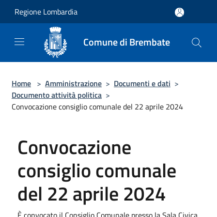
Salta al contenuto principale
Regione Lombardia
Comune di Brembate
Home
>
Amministrazione
>
Documenti e dati
>
Documento attività politica
>
Convocazione consiglio comunale del 22 aprile 2024
Convocazione
consiglio comunale
del 22 aprile 2024
È convocato il Consiglio Comunale presso la Sala Civica