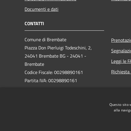
Documenti e dati
CONTATTI
Comune di Brembate
Prenotaz
Piazza Don Pierluigi Todeschini, 2,
Segnalazi
24041 Brembate BG - 24041 -
Leggi le 
Brembate
Richiesta
Codice Fiscale: 00298890161
Partita IVA: 00298890161
PEC:
protocollo_brembate@legalmail.it
Questo sito 
Centralino Unico: 035 4816011
alla navig