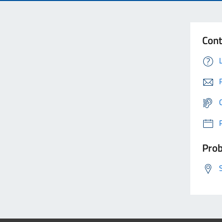
Cont
Prob