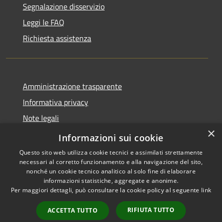
Segnalazione disservizio
Leggi le FAQ
Richiesta assistenza
Amministrazione trasparente
Informativa privacy
Note legali
×
Dichiarazione di accessibilità
Informazioni sui cookie
Questo sito web utilizza cookie tecnici e assimilati strettamente
necessari al corretto funzionamento e alla navigazione del sito,
nonché un cookie tecnico analitico al solo fine di elaborare
informazioni statistiche, aggregate e anonime.
RSS
Copyright © 2026 • Comune di
Per maggiori dettagli, può consultare la cookie policy al seguente
link
Accessibilità
Brembate • Powered by
Privacy
Municipium
Accesso
•
RIFIUTA TUTTO
ACCETTA TUTTO
Cookie
redazione