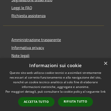
Leggi le FAQ
Richiesta assistenza
Amministrazione trasparente
Informativa privacy
Note legali
×
Dichiarazione di accessibilità
Informazioni sui cookie
Questo sito web utilizza cookie tecnici e assimilati strettamente
necessari al corretto funzionamento e alla navigazione del sito,
nonché un cookie tecnico analitico al solo fine di elaborare
informazioni statistiche, aggregate e anonime.
RSS
Copyright © 2026 • Comune di
Per maggiori dettagli, può consultare la cookie policy al seguente
link
Accessibilità
Brembate • Powered by
Privacy
Municipium
Accesso
•
RIFIUTA TUTTO
ACCETTA TUTTO
Cookie
redazione