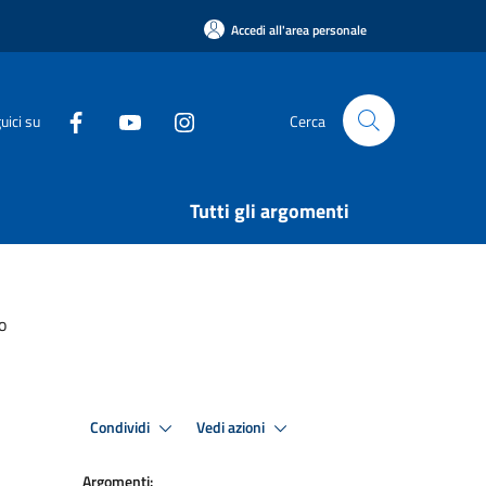
Accedi all'area personale
uici su
Cerca
Tutti gli argomenti
o
Condividi
Vedi azioni
Argomenti: