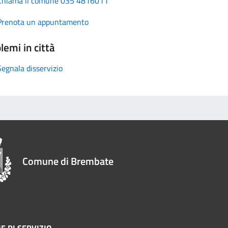
Chiama il comune 035 4816011
Prenota un appuntamento
lemi in città
Segnala disservizio
Comune di Brembate
E DI SERVIZIO