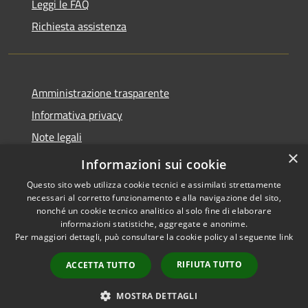
Leggi le FAQ
Richiesta assistenza
Amministrazione trasparente
Informativa privacy
Note legali
×
Dichiarazione di accessibilità
Informazioni sui cookie
Questo sito web utilizza cookie tecnici e assimilati strettamente
necessari al corretto funzionamento e alla navigazione del sito,
nonché un cookie tecnico analitico al solo fine di elaborare
informazioni statistiche, aggregate e anonime.
RSS
Copyright © 2026 • Comune di
Per maggiori dettagli, può consultare la cookie policy al seguente
link
Accessibilità
Brembate • Powered by
Privacy
Municipium
Accesso
•
RIFIUTA TUTTO
ACCETTA TUTTO
Cookie
redazione
Mappa del sito
MOSTRA DETTAGLI