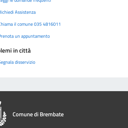
Richiedi Assistenza
Chiama il comune 035 4816011
Prenota un appuntamento
lemi in città
Segnala disservizio
Comune di Brembate