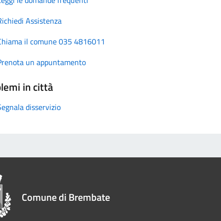
Richiedi Assistenza
Chiama il comune 035 4816011
Prenota un appuntamento
lemi in città
Segnala disservizio
Comune di Brembate