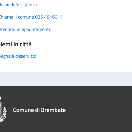
Richiedi Assistenza
Chiama il comune 035 4816011
Prenota un appuntamento
lemi in città
Segnala disservizio
Comune di Brembate