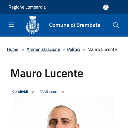
Salta al contenuto principale
Regione Lombardia
Comune di Brembate
Home
>
Amministrazione
>
Politici
>
Mauro Lucente
Mauro Lucente
Condividi
Vedi azioni