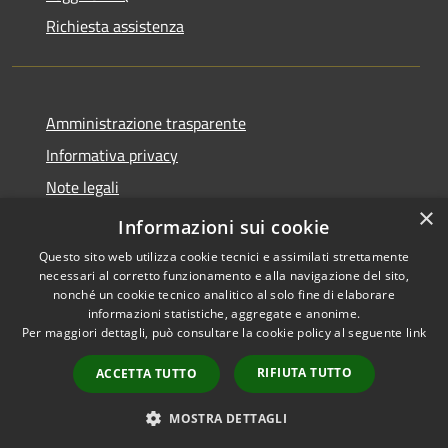
Richiesta assistenza
Amministrazione trasparente
Informativa privacy
Note legali
×
Dichiarazione di accessibilità
Informazioni sui cookie
Questo sito web utilizza cookie tecnici e assimilati strettamente
necessari al corretto funzionamento e alla navigazione del sito,
nonché un cookie tecnico analitico al solo fine di elaborare
informazioni statistiche, aggregate e anonime.
RSS
Copyright © 2026 • Comune di
Per maggiori dettagli, può consultare la cookie policy al seguente
link
Accessibilità
Brembate • Powered by
Privacy
Municipium
Accesso
•
RIFIUTA TUTTO
ACCETTA TUTTO
Cookie
redazione
Mappa del sito
MOSTRA DETTAGLI