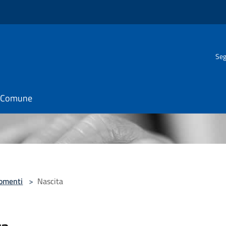
Seg
il Comune
omenti
>
Nascita