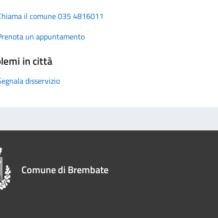
Chiama il comune 035 4816011
Prenota un appuntamento
lemi in città
Segnala disservizio
Comune di Brembate