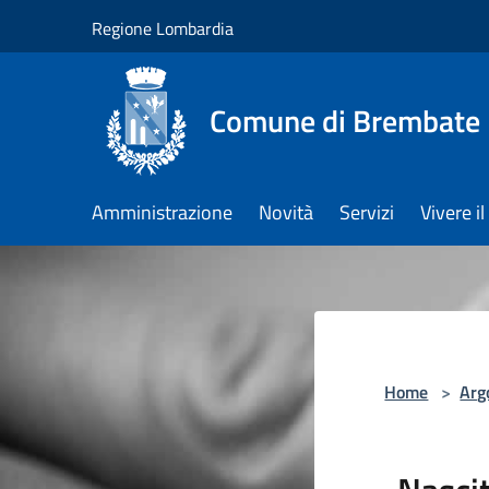
Salta al contenuto principale
Regione Lombardia
Comune di Brembate
Amministrazione
Novità
Servizi
Vivere 
Home
>
Arg