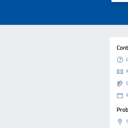
Cont
Prob