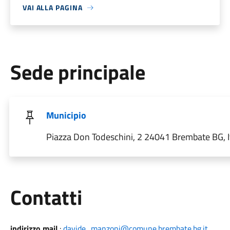
VAI ALLA PAGINA
Sede principale
Municipio
Piazza Don Todeschini, 2 24041 Brembate BG, It
Utili
Contatti
indirizzo mail
:
davide_manzoni@comune.brembate.bg.it