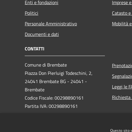
Enti e fondazioni
Imprese 
Politici
Catasto e
Personale Amministrativo
Mobilità e
Documenti e dati
CONTATTI
Comune di Brembate
Prenotaz
Piazza Don Pierluigi Todeschini, 2,
Segnalazi
24041 Brembate BG - 24041 -
Leggi le 
Brembate
Richiesta
Codice Fiscale: 00298890161
Partita IVA: 00298890161
PEC:
protocollo_brembate@legalmail.it
Questo sito 