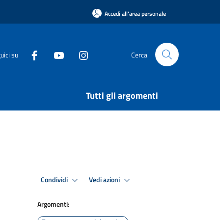
Accedi all'area personale
uici su
Cerca
Tutti gli argomenti
Condividi
Vedi azioni
Argomenti: