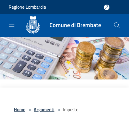
Salta al contenuto principale
Regione Lombardia
Comune di Brembate
Home
>
Argomenti
>
Imposte