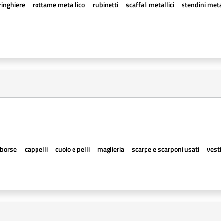
ringhiere
rottame metallico
rubinetti
scaffali metallici
stendini meta
borse
cappelli
cuoio e pelli
maglieria
scarpe e scarponi usati
vesti