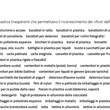
.
astica trasparenti che permettano il riconoscimento dei rifiuti dall
alluminio e acciaio
barattoli in latta
barattoli in plastica
barattolini di 
li di cancelleria
barattoli per detersivi
barattoli per rullini fotografici
in polistirolo espanso
bicchieri in plastica
borse di plastica
borsette
cqua, olio, succhi
bottiglie in plastica per liquidi
buste e sacchetti per al
lle
carta patinata
carta stagnola
cassette di plastica
cassette per fr
ioni in plastica rigide o flessibili
tenitore vuoto)
contenitori in metallo (pelati, tonno)
contenitori in plasti
nitori per bibite (lattine)
contenitori per liquidi in genere (piccole taniche)
erchietti dei barattoli di yogurt
detersivo (flacone vuoto)
detersivo (sac
ale in plastica (vuote)
film di nylon
film e pellicole da imballaggio in plas
 per la pulizia della casa
flaconi in plastica vuoti (detersivi, saponi)
r detergenti
fogli di protezione in alluminio delle cioccolate
laggio in polistirolo espanso
imballaggi in metallo
imballaggi in plastic
lacche (contenitore vuoto)
latta
lattine in alluminio
lattine in allumini