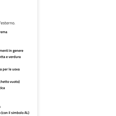
'esterno.
crema
imenti in genere
utta e verdura
ca per le uova
chetto vuoto)
tica
a
o (con il simbolo AL)