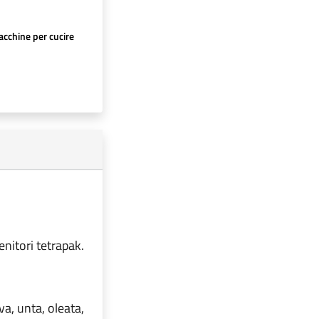
cchine per cucire
tenitori tetrapak.
iva, unta, oleata,