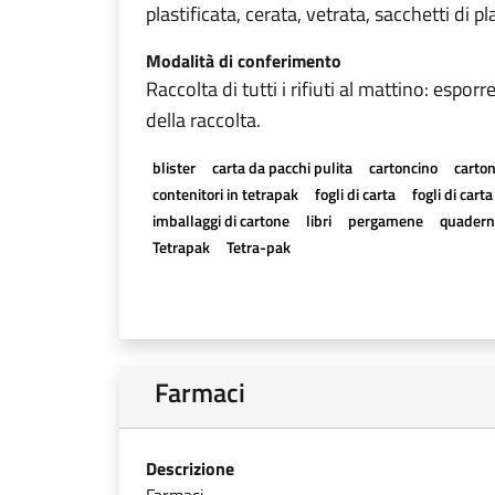
plastificata, cerata, vetrata, sacchetti di 
Modalità di conferimento
Raccolta di tutti i rifiuti al mattino: espo
della raccolta.
blister
carta da pacchi pulita
cartoncino
carton
contenitori in tetrapak
fogli di carta
fogli di cart
imballaggi di cartone
libri
pergamene
quadern
Tetrapak
Tetra-pak
Farmaci
Descrizione