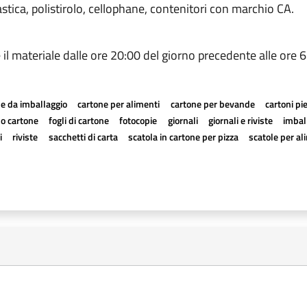
plastica, polistirolo, cellophane, contenitori con marchio CA.
rre il materiale dalle ore 20:00 del giorno precedente alle ore 
e da imballaggio
cartone per alimenti
cartone per bevande
cartoni pi
a o cartone
fogli di cartone
fotocopie
giornali
giornali e riviste
imball
i
riviste
sacchetti di carta
scatola in cartone per pizza
scatole per al