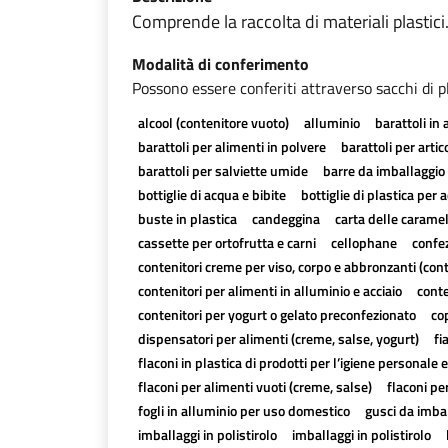
Comprende la raccolta di materiali plastici
Modalità di conferimento
Possono essere conferiti attraverso sacchi di pl
alcool (contenitore vuoto)
alluminio
barattoli in 
barattoli per alimenti in polvere
barattoli per artico
barattoli per salviette umide
barre da imballaggio 
bottiglie di acqua e bibite
bottiglie di plastica per a
buste in plastica
candeggina
carta delle carame
cassette per ortofrutta e carni
cellophane
confez
contenitori creme per viso, corpo e abbronzanti (con
contenitori per alimenti in alluminio e acciaio
conte
contenitori per yogurt o gelato preconfezionato
cop
dispensatori per alimenti (creme, salse, yogurt)
fi
flaconi in plastica di prodotti per l’igiene personale e
flaconi per alimenti vuoti (creme, salse)
flaconi pe
fogli in alluminio per uso domestico
gusci da imbal
imballaggi in polistirolo
imballaggi in polistirolo