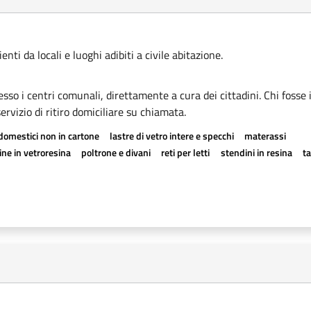
ti da locali e luoghi adibiti a civile abitazione.
esso i centri comunali, direttamente a cura dei cittadini. Chi fosse 
rvizio di ritiro domiciliare su chiamata.
odomestici non in cartone
lastre di vetro intere e specchi
materassi
ne in vetroresina
poltrone e divani
reti per letti
stendini in resina
t