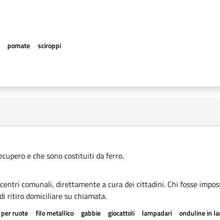
e
pomate
sciroppi
recupero e che sono costituiti da ferro.
i centri comunali, direttamente a cura dei cittadini. Chi fosse imposs
di ritiro domiciliare su chiamata.
 per ruote
filo metallico
gabbie
giocattoli
lampadari
onduline in l