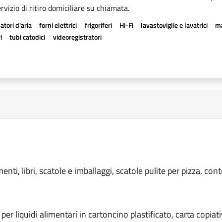
rvizio di ritiro domiciliare su chiamata.
atori d'aria
forni elettrici
frigoriferi
Hi-Fi
lavastoviglie e lavatrici
ma
i
tubi catodici
videoregistratori
menti, libri, scatole e imballaggi, scatole pulite per pizza, con
i per liquidi alimentari in cartoncino plastificato, carta copiat