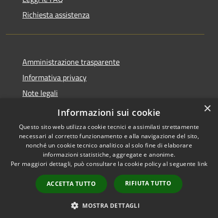
Richiesta assistenza
Amministrazione trasparente
Informativa privacy
Note legali
×
Dichiarazione di accessibilità
Informazioni sui cookie
Questo sito web utilizza cookie tecnici e assimilati strettamente
necessari al corretto funzionamento e alla navigazione del sito,
nonché un cookie tecnico analitico al solo fine di elaborare
informazioni statistiche, aggregate e anonime.
RSS
Copyright © 2026 • Comune di
Per maggiori dettagli, può consultare la cookie policy al seguente
link
Accessibilità
Brembate • Powered by
Privacy
Municipium
Accesso
•
RIFIUTA TUTTO
ACCETTA TUTTO
Cookie
redazione
Mappa del sito
MOSTRA DETTAGLI