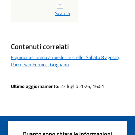
PDF
Scarica
Contenuti correlati
E quindi uscimmo a riveder le stelle! Sabato 8 agosto,
Parco San Fermo - Grignano
Ultimo aggiornamento
: 23 luglio 2026, 16:01
Quanto sono chiare le informazioni