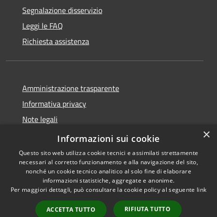
Segnalazione disservizio
Leggi le FAQ
Richiesta assistenza
Amministrazione trasparente
Informativa privacy
Note legali
×
Dichiarazione di accessibilità
Informazioni sui cookie
Questo sito web utilizza cookie tecnici e assimilati strettamente
necessari al corretto funzionamento e alla navigazione del sito,
nonché un cookie tecnico analitico al solo fine di elaborare
informazioni statistiche, aggregate e anonime.
RSS
Copyright © 2026 • Comune di
Per maggiori dettagli, può consultare la cookie policy al seguente
link
Accessibilità
Brembate • Powered by
Privacy
Municipium
Accesso
•
RIFIUTA TUTTO
ACCETTA TUTTO