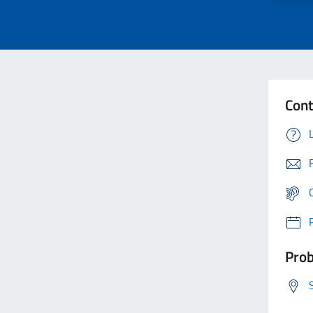
Cont
Prob