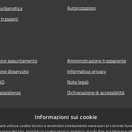
Autorizzazioni
 urbanistica
 trasporti
ione appuntamento
Amministrazione trasparente
one disservizio
Informativa privacy
FAQ
Note legali
 assistenza
Dichiarazione di accessibilità
Informazioni sui cookie
web utilizza cookie tecnici e assimilati strettamente necessari al corretto fu
azione del sito, nonché un cookie tecnico analitico al solo fine di elaborare i