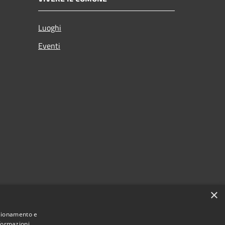
Luoghi
Eventi
×
nzionamento e
nformazioni