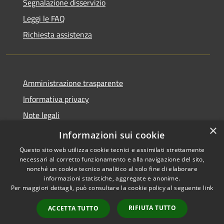
Segnalazione disservizio
Leggi le FAQ
Richiesta assistenza
Amministrazione trasparente
Informativa privacy
Note legali
×
Dichiarazione di accessibilità
Informazioni sui cookie
Questo sito web utilizza cookie tecnici e assimilati strettamente
necessari al corretto funzionamento e alla navigazione del sito,
nonché un cookie tecnico analitico al solo fine di elaborare
informazioni statistiche, aggregate e anonime.
RSS
Copyright © 2026 • Comune di
Per maggiori dettagli, può consultare la cookie policy al seguente
link
Accessibilità
Brembate • Powered by
Privacy
Municipium
Accesso
•
RIFIUTA TUTTO
ACCETTA TUTTO
Cookie
redazione